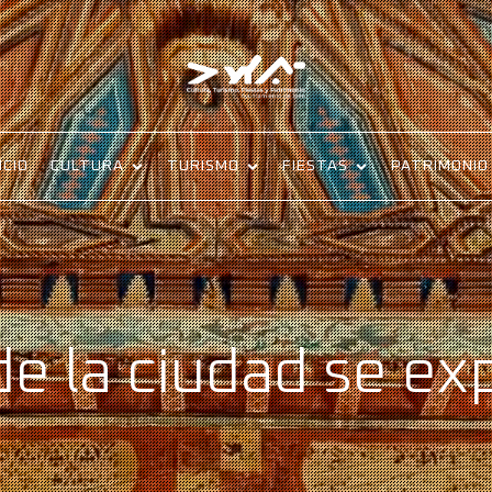
ICIO
CULTURA
TURISMO
FIESTAS
PATRIMONIO
e la ciudad se ex