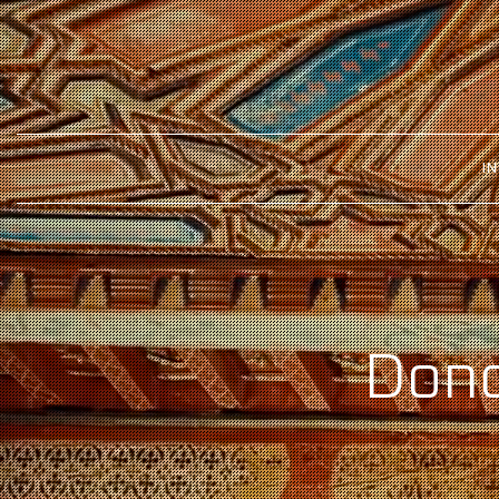
IN
Dond