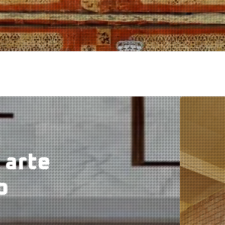
 arte
o